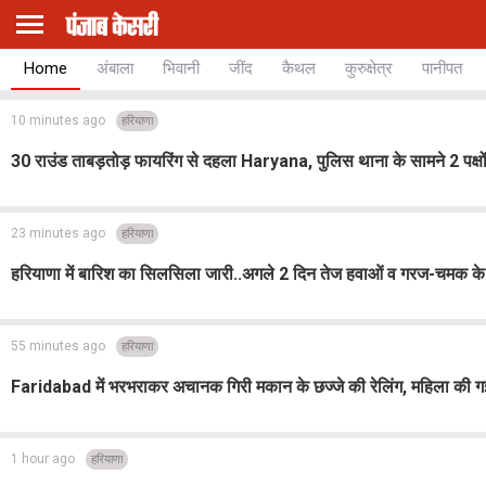
Home
अंबाला
भिवानी
जींद
कैथल
कुरुक्षेत्र
पानीपत
10 minutes ago
हरियाणा
30 राउंड ताबड़तोड़ फायरिंग से दहला Haryana, पुलिस थाना के सामने 2 पक्षों म
23 minutes ago
हरियाणा
हरियाणा में बारिश का सिलसिला जारी..अगले 2 दिन तेज हवाओं व गरज-चमक के स
55 minutes ago
हरियाणा
Faridabad में भरभराकर अचानक गिरी मकान के छज्जे की रेलिंग, महिला की गई ज
1 hour ago
हरियाणा