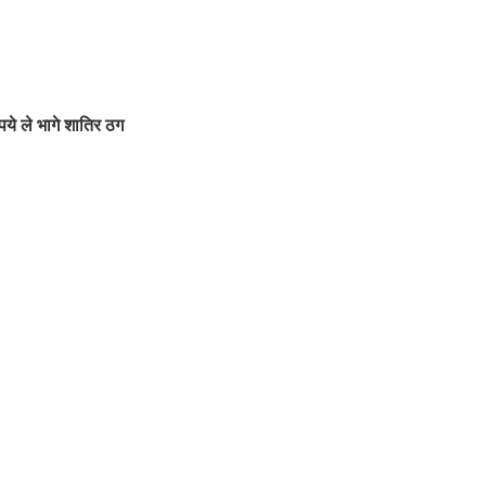
पये ले भागे शातिर ठग