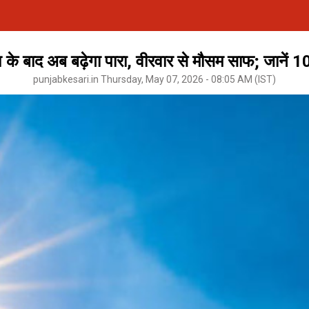
बाद अब बढ़ेगा पारा, वीरवार से मौसम साफ; जानें 10
punjabkesari.in Thursday, May 07, 2026 - 08:05 AM (IST)